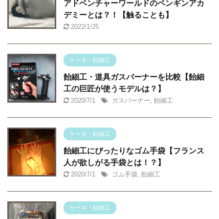
アドベンチャーワールドのペンギンアカ
デミーとは？！【触ることも】
2022/1/25
ケーキ・飴細工
飴細工・道具ガスバーナーを比較【飴細
工の巨匠が使うモデルは？】
2020/7/1
ガスバーナー
,
飴細工
ケーキ・飴細工
飴細工にぴったりなゴム手袋【フランス
人が欲しがる手袋とは！？】
2020/7/1
ゴム手袋
,
飴細工
ケーキ・飴細工