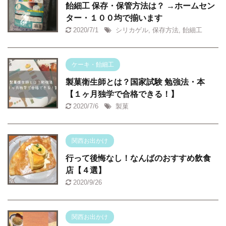
飴細工 保存・保管方法は？ →ホームセン
ター・１００均で揃います
2020/7/1
シリカゲル
,
保存方法
,
飴細工
ケーキ・飴細工
製菓衛生師とは？国家試験 勉強法・本
【１ヶ月独学で合格できる！】
2020/7/6
製菓
関西お出かけ
行って後悔なし！なんばのおすすめ飲食
店【４選】
2020/9/26
関西お出かけ