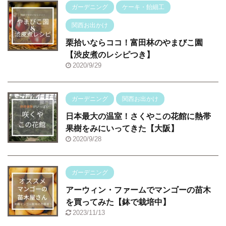
ガーデニング
ケーキ・飴細工
関西お出かけ
栗拾いならココ！富田林のやまびこ園
【渋皮煮のレシピつき】
2020/9/29
ガーデニング
関西お出かけ
日本最大の温室！さくやこの花館に熱帯
果樹をみにいってきた【大阪】
2020/9/28
ガーデニング
アーウィン・ファームでマンゴーの苗木
を買ってみた【鉢で栽培中】
2023/11/13