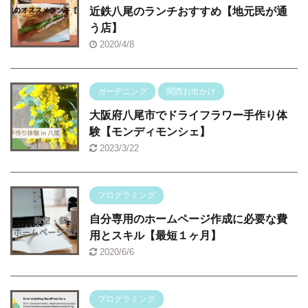
近鉄八尾のランチおすすめ【地元民が通
う店】
2020/4/8
ガーデニング
関西お出かけ
大阪府八尾市でドライフラワー手作り体
験【モンディモンシェ】
2023/3/22
プログラミング
自分専用のホームページ作成に必要な費
用とスキル【最短１ヶ月】
2020/6/6
プログラミング